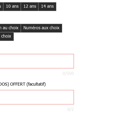
s
10 ans
12 ans
14 ans
 au choix
Numéros aux choix
 choix
0/500
S) OFFERT (facultatif)
0/2