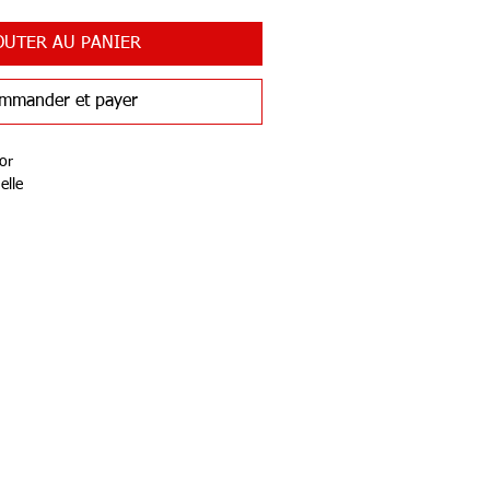
OUTER AU PANIER
mmander et payer
or
uelle
Services
nalisation/Atelier
adeau Team H Sports
aison & Retour