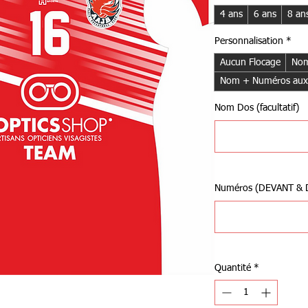
4 ans
6 ans
8 an
Personnalisation
*
Aucun Flocage
Nom
Nom + Numéros aux
Nom Dos (facultatif)
Numéros (DEVANT & DO
Quantité
*