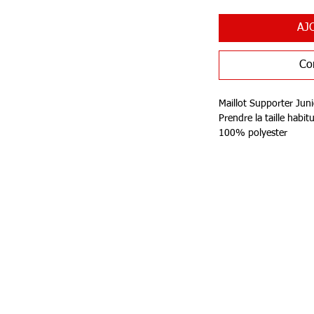
AJ
Co
Maillot Supporter Juni
Prendre la taille habit
100% polyester
Person
87 rue de Larçay
Carte c
50 SAINT-AVERTIN
Livr
tact@teamhsports.fr