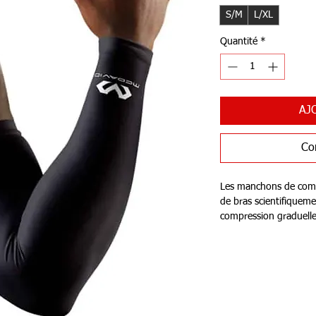
S/M
L/XL
Quantité
*
AJ
Co
Les manchons de com
de bras scientifiquem
compression graduelle 
mouvement et ils sont
compression graduelle
compression McDavid 
énergie, de meilleure
musculaire plus rapide
blessures et minimisen