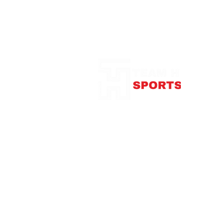
Notre Boutique
375
con
Télép
Mardi
Me
Jeudi
Vendre