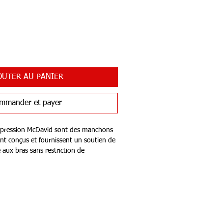
OUTER AU PANIER
mmander et payer
pression McDavid sont des manchons
ent conçus et fournissent un soutien de
aux bras sans restriction de
 adaptés à tous les sports. Grâce à une
 optimale, les manchons de
procurent aux bras une meilleure
s performances et une récupération
. Ils préviennent également les
t les douleurs musculaires et la fatigue