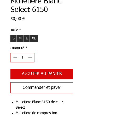
Molletière Blanc
Select 6150
Prix
50,00 €
Taille
*
S
M
L
XL
Quantité
*
AJOUTER AU PANIER
Commander et payer
Molletière Blanc 6150 de chez
Select
Molletière de compression