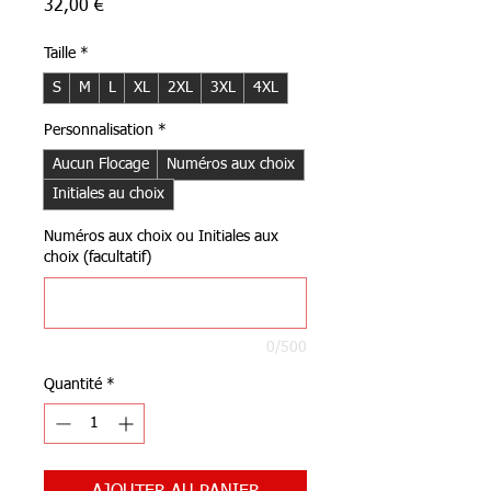
Prix
32,00 €
Taille
*
S
M
L
XL
2XL
3XL
4XL
Personnalisation
*
Aucun Flocage
Numéros aux choix
Initiales au choix
Numéros aux choix ou Initiales aux
choix (facultatif)
0/500
Quantité
*