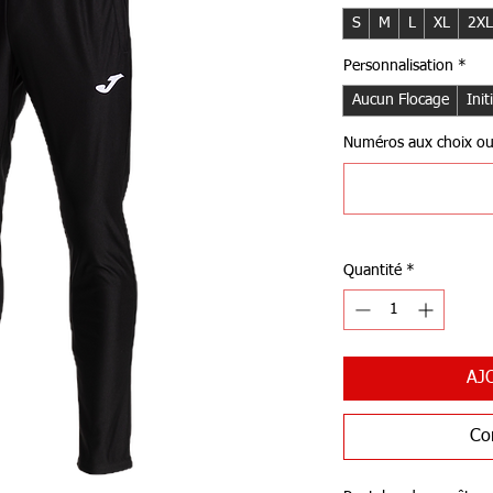
S
M
L
XL
2XL
Personnalisation
*
Aucun Flocage
Init
Numéros aux choix ou I
Quantité
*
AJ
Co