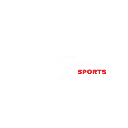
Notre Boutique
375
con
Télép
Mardi
Me