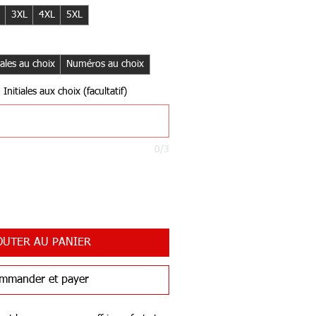
3XL
4XL
5XL
iales au choix
Numéros au choix
nitiales aux choix (facultatif)
0/3
OUTER AU PANIER
mmander et payer