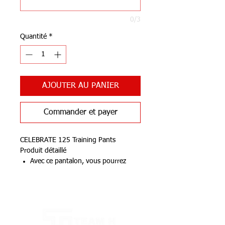
0/3
Quantité
*
AJOUTER AU PANIER
Commander et payer
CELEBRATE 125 Training Pants
Produit détaillé
Avec ce pantalon, vous pourrez
tout donner à l'entraînement.
Matière fonctionnelle tricotée
Notre Boutique
Jambes fuselées avec fermeture
éclair
Ceinture élastique avec cordon
intégré