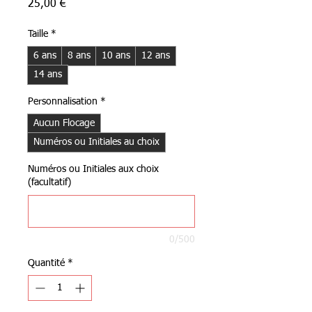
Prix
25,00 €
Taille
*
6 ans
8 ans
10 ans
12 ans
14 ans
Personnalisation
*
Aucun Flocage
Numéros ou Initiales au choix
Numéros ou Initiales aux choix
(facultatif)
0/500
Quantité
*