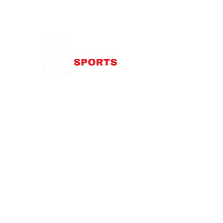
Effaçable, livré avec feutre
Dimensions : 34 x 23 cm
Notre Boutique
87 rue de Larçay
37550 SAINT-AVERTIN
contact@teamhsports.fr
Téléphone: 07.89.68.55.94
Mardi: 9h30-13h / 14h-18h
Mercredi : 9h30-18h
Jeudi: 9h30-13h / 14h-18h
Vendredi: 9
h30-13h
/ 14h-18h
Samedi:
10h-16h
Abonnez-vous à notre newsletter