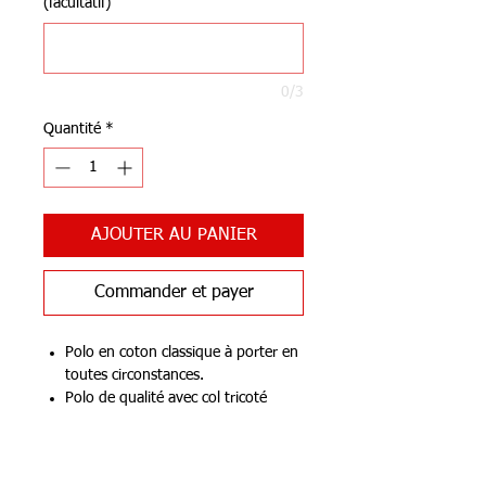
(facultatif)
0/3
Quantité
*
AJOUTER AU PANIER
Commander et payer
Polo en coton classique à porter en
toutes circonstances.
Polo de qualité avec col tricoté
Poids env. 210 g/m²
Bords-côtes tendances aux
Notre Boutique
manches