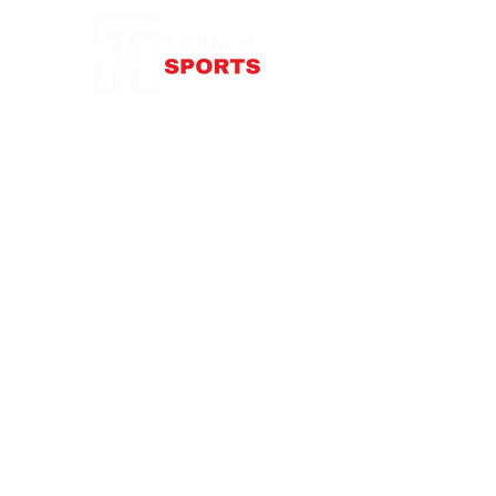
Agréable et doux à porter
COMPOSITION
Composition: 95% coton, 5%
élasthanne
87 rue de Larçay
37550 SAINT-AVERTIN
contact@teamhsports.fr
Téléphone: 07.89.68.55.94
Mardi: 9h30-13h / 14h-18h
Mercredi : 9h30-18h
Jeudi: 9h30-13h / 14h-18h
Vendredi: 9
h30-13h
/ 14h-18h
Samedi:
10h-16h
Abonnez-vous à notre newsletter