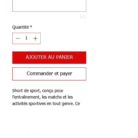
0/3
Quantité
*
AJOUTER AU PANIER
Commander et payer
Short de sport, conçu pour
l’entraînement, les matchs et les
activités sportives en tout genre. Ce
short se distingue par sa légèreté, son
confort et sa liberté de mouvement.
Notre Boutique
Il est doté d’une ceinture élastiquée
réglable avec cordon pour faciliter
l’adaptation au corps du sportif. De