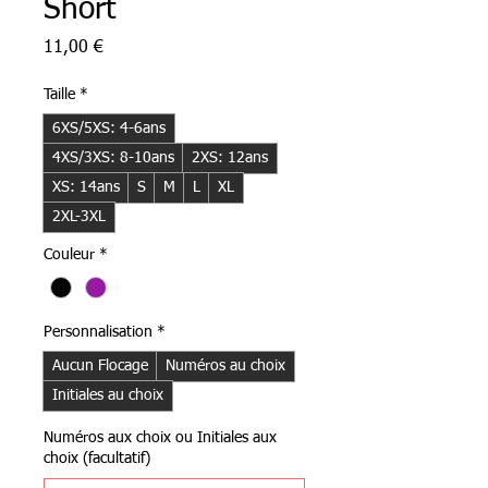
Short
Prix
11,00 €
Taille
*
6XS/5XS: 4-6ans
4XS/3XS: 8-10ans
2XS: 12ans
XS: 14ans
S
M
L
XL
2XL-3XL
Couleur
*
Personnalisation
*
Aucun Flocage
Numéros au choix
Initiales au choix
Numéros aux choix ou Initiales aux
choix (facultatif)