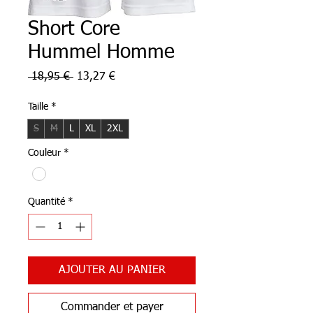
Short Core
Hummel Homme
Prix
Prix
 18,95 € 
13,27 €
original
promotionnel
Taille
*
S
M
L
XL
2XL
Couleur
*
Quantité
*
AJOUTER AU PANIER
Commander et payer