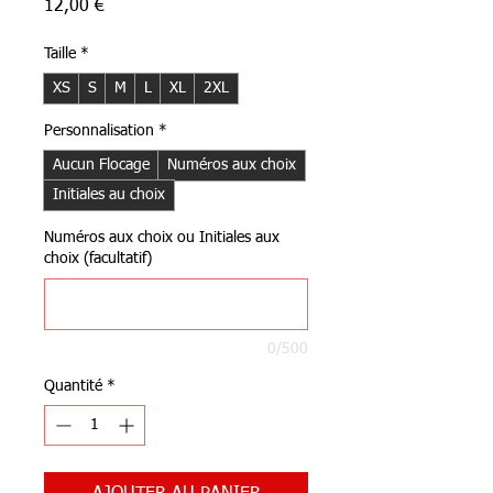
Prix
12,00 €
Taille
*
XS
S
M
L
XL
2XL
Personnalisation
*
Aucun Flocage
Numéros aux choix
Initiales au choix
Numéros aux choix ou Initiales aux
choix (facultatif)
0/500
Quantité
*