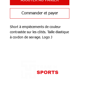
AJOUTER AU PANIER
Commander et payer
Short à empiècements de couleur
contrastée sur les côtés. Taille élastique
à cordon de serrage. Logo J
sérigraphié.
Notre Boutique
Caractéristiques
Ceinture élastique à cordon
Tissu léger
Bandes de couleur contrastées
Liberté de mouvement
100% Polyester
87 rue de Larçay
37550 SAINT-AVERTIN
contact@teamhsports.fr
Téléphone: 07.89.68.55.94