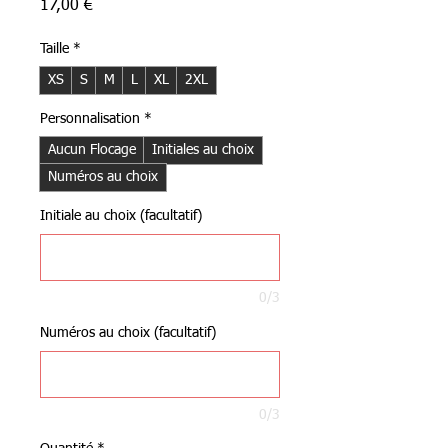
Prix
17,00 €
Taille
*
XS
S
M
L
XL
2XL
Personnalisation
*
Aucun Flocage
Initiales au choix
Numéros au choix
Initiale au choix (facultatif)
0/3
Numéros au choix (facultatif)
0/3