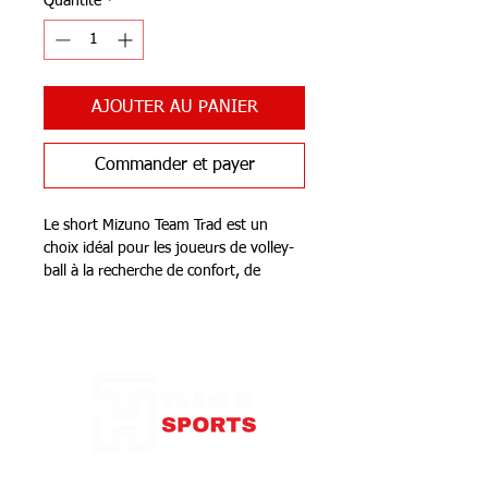
Quantité
*
AJOUTER AU PANIER
Commander et payer
Le short Mizuno Team Trad est un
choix idéal pour les joueurs de volley-
ball à la recherche de confort, de
performance et de style. Ce short de la
marque Mizuno est conçu spécialement
Notre Boutique
pour les athlètes exigeants qui ne
veulent faire aucun compromis sur leur
équipement.
Fabriqué avec des matériaux de haute
qualité, ce short offre une sensation de
légèreté et de douceur sur la peau. Sa
coupe ajustée épouse parfaitement les
87 rue de Larçay