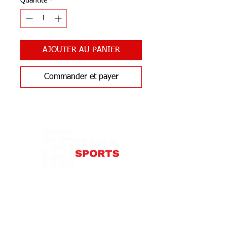
Quantité
*
AJOUTER AU PANIER
Commander et payer
Notre Boutique
87 rue de Larçay
37550 SAINT-AVERTIN
contact@teamhsports.fr
Téléphone: 07.89.68.55.94