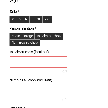
Prix
24,00 €
Taille
*
XS
S
M
L
XL
2XL
Personnalisation
*
Aucun Flocage
Initiales au choix
Numéros au choix
Initiale au choix (facultatif)
0/3
Numéros au choix (facultatif)
0/3