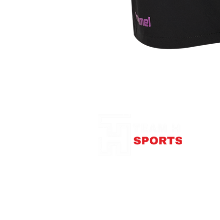
Notre Boutique
375
con
Télép
Mardi