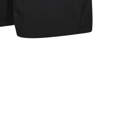
Person
87 rue de Larçay
Carte c
50 SAINT-AVERTIN
Livr
tact@teamhsports.fr
hone: 07.89.68.55.94
REST
: 9h30-13h / 14h-18h