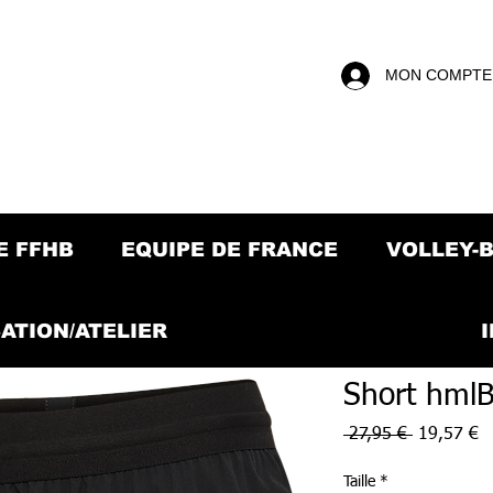
MON COMPTE
E FFHB
EQUIPE DE FRANCE
VOLLEY-
ATION/ATELIER
Short hmlB
Prix
Pr
 27,95 € 
19,57 €
original
p
Taille
*