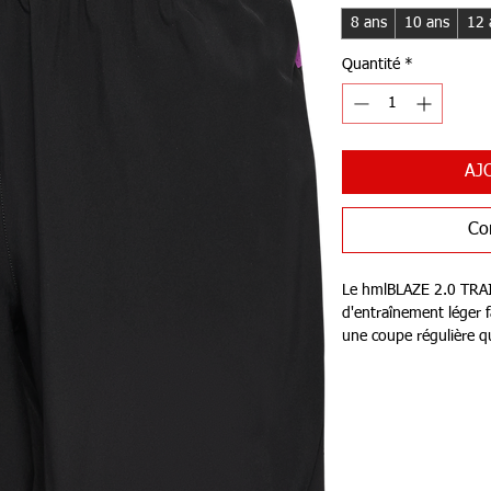
8 ans
10 ans
12 
Quantité
*
AJ
Co
Le hmlBLAZE 2.0 TRA
d'entraînement léger 
une coupe régulière q
mouvement. La taille
serrage interne pour m
tissu léger améliore l
un logo Hummel sur le
un panneau contrastan