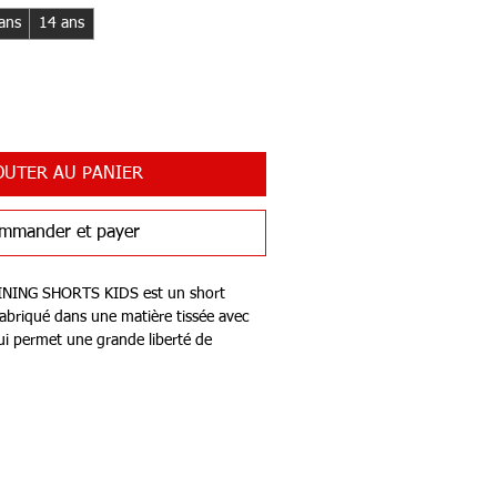
ans
14 ans
OUTER AU PANIER
mmander et payer
INING SHORTS KIDS est un short
fabriqué dans une matière tissée avec
ui permet une grande liberté de
 élastiquée comprend un cordon de
aintenir le short bien en place, et le
a mobilité. Le design est complété par
 devant, des chevrons sur les côtés et
t en maille au dos.