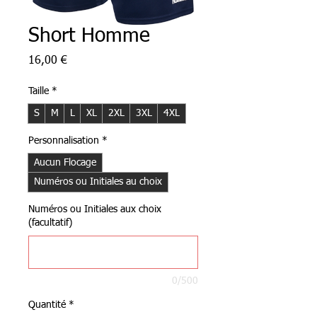
Short Homme
Prix
16,00 €
Taille
*
S
M
L
XL
2XL
3XL
4XL
Personnalisation
*
Aucun Flocage
Numéros ou Initiales au choix
Numéros ou Initiales aux choix
(facultatif)
0/500
Quantité
*