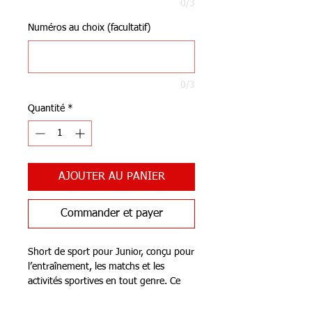
0/3
Numéros au choix (facultatif)
0/3
Quantité
*
AJOUTER AU PANIER
Commander et payer
Short de sport pour Junior, conçu pour
l’entraînement, les matchs et les
activités sportives en tout genre. Ce
short se distingue par sa légèreté, son
confort et sa liberté de mouvement.