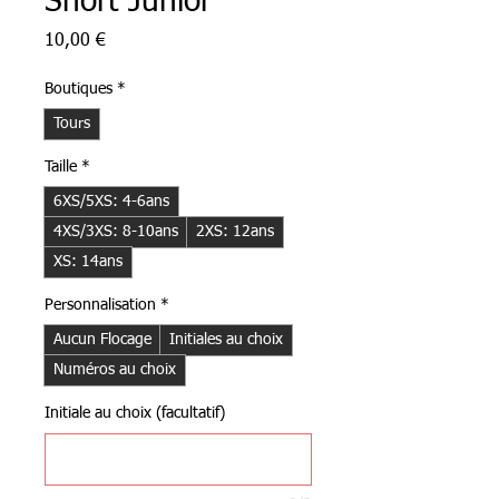
Short Junior
Prix
10,00 €
Boutiques
*
Tours
Taille
*
6XS/5XS: 4-6ans
4XS/3XS: 8-10ans
2XS: 12ans
XS: 14ans
Personnalisation
*
Aucun Flocage
Initiales au choix
Numéros au choix
Initiale au choix (facultatif)