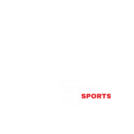
Notre Boutique
375
con
Télép