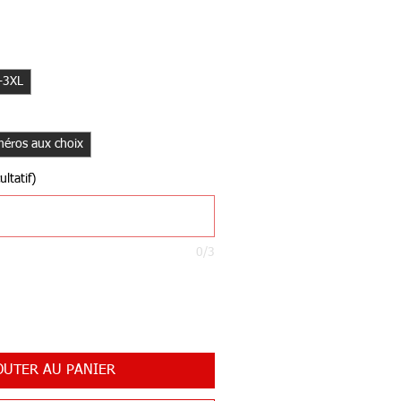
-3XL
éros aux choix
ltatif)
0/3
OUTER AU PANIER