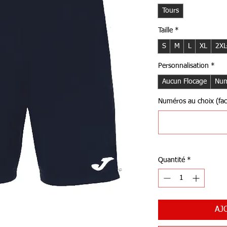
Tours
Taille
*
S
M
L
XL
2XL
Personnalisation
*
Aucun Flocage
Num
Numéros au choix (facu
Quantité
*
AJ