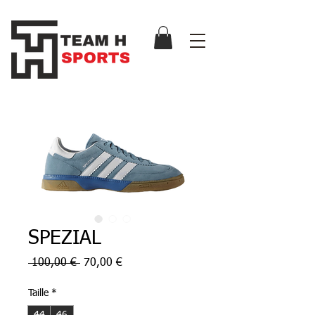
SPEZIAL
Prix
Prix
 100,00 € 
70,00 €
original
promotionnel
Taille
*