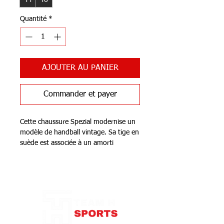
44
46
Quantité
*
AJOUTER AU PANIER
Commander et payer
Cette chaussure Spezial modernise un
modèle de handball vintage. Sa tige en
suède est associée à un amorti
ADIPRENE®+ au niveau de l'avant-
pied et à la technologie TORSION®
Notre Boutique
SYSTEM le long de la voûte plantaire
pour favoriser ton confort et t'offrir un
soutien efficace tout au long de ton
jeu.