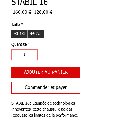
STABIL 16
Prix
Prix
 160,00 € 
128,00 €
original
promotionnel
Taille
*
43 1/3
44 2/3
Quantité
*
AJOUTER AU PANIER
Commander et payer
STABIL 16: Équipée de technologies
innovantes, cette chaussure adidas
repousse les limites de la performance
dans les sports comme le handball, le
volley-ball. L'insert adidas BOOST