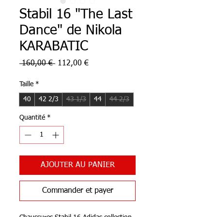
Stabil 16 "The Last
Dance" de Nikola
KARABATIC
Prix
Prix
 160,00 € 
112,00 €
original
promotionnel
Taille
*
40
42 2/3
43 1/3
44
44 2/3
Quantité
*
AJOUTER AU PANIER
Commander et payer