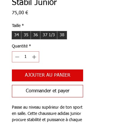
Stabil Junior
Prix
75,00 €
Taille
*
34
35
36
37 1/3
38
Quantité
*
AJOUTER AU PANIER
Commander et payer
Passe au niveau supérieur de ton sport
en salle. Cette chaussure adidas junior
procure stabilité et puissance à chaque
mouvement. La tige en mesh respirant
garde tes pieds au frais, tandis que la