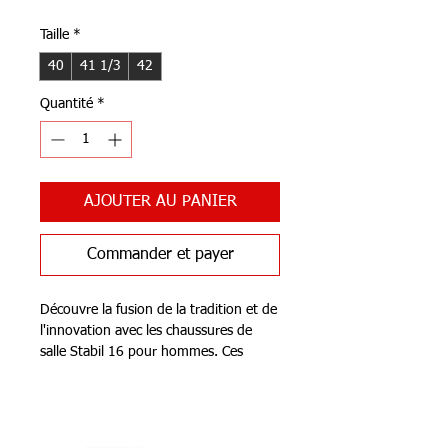
original
promotionnel
Taille
*
40
41 1/3
42
Quantité
*
AJOUTER AU PANIER
Commander et payer
Découvre la fusion de la tradition et de
l'innovation avec les chaussures de
salle Stabil 16 pour hommes. Ces
chaussures disposent d'une semelle
intermédiaire Boost insérer, offre un
Notre Boutique
confort de première classe et
l'absorption des chocs. La construction