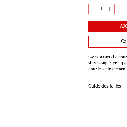
AJ
Co
Sweat à capuche pour
shirt basique, princip
pour les entraînements
Sa polyvalence et son
dans la garde-robe de 
Guide des tailles
Il dispose d'une capuc
élastique et de poign
kangourou pour ranger
Fabriqué principaleme
agréable avec la peau, 
Capable de réguler l'a
du vêtement.