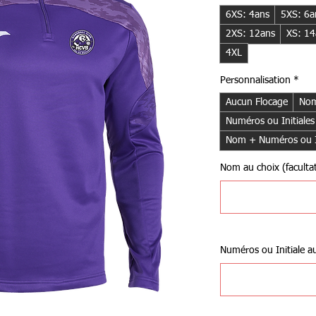
6XS: 4ans
5XS: 6a
2XS: 12ans
XS: 14
4XL
Personnalisation
*
Aucun Flocage
Nom
Numéros ou Initiales
Nom + Numéros ou In
Nom au choix (facultat
Numéros ou Initiale au 