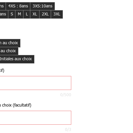
ns
4XS : 8ans
3XS:10ans
ans
S
M
L
XL
2XL
3XL
 au choix
 au choix
itiales aux choix
if)
0/500
choix (facultatif)
0/3