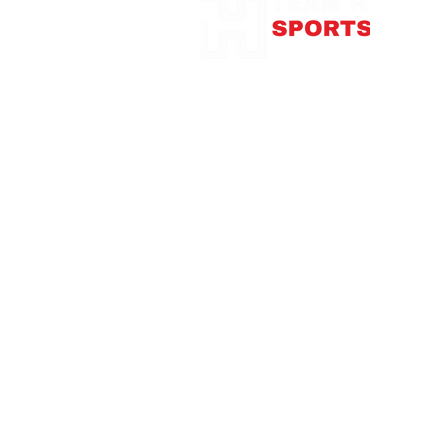
375
con
Télép
Mardi
Me
Jeudi
Vendre