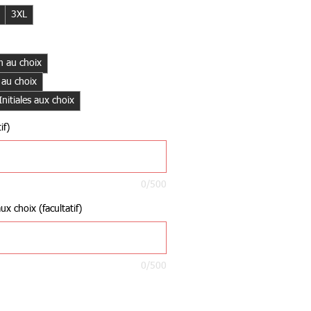
3XL
 au choix
 au choix
itiales aux choix
if)
0/500
x choix (facultatif)
0/500