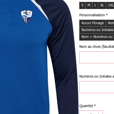
S
M
L
XL
2XL
Personnalisation
*
Aucun Flocage
Nom
Numéros ou Initiales
Nom + Numéros ou In
Nom au choix (facultat
Numéros ou Initiales au
Quantité
*