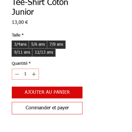
Tee-Shirt Coton
Junior
Prix
13,00 €
Taille
*
3/4ans
5/6 ans
7/8 ans
9/11 ans
12/13 ans
Quantité
*
AJOUTER AU PANIER
Commander et payer
Notre Boutique