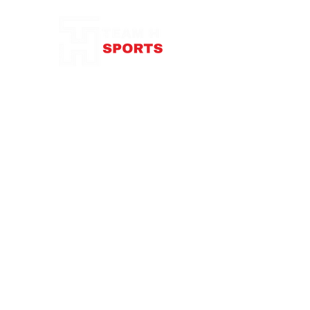
87 rue de Larçay
37550 SAINT-AVERTIN
contact@teamhsports.fr
Téléphone: 07.89.68.55.94
Mardi: 9h30-13h / 14h-18h
Mercredi : 9h30-18h
Jeudi: 9h30-13h / 14h-18h
Vendredi: 9
h30-13h
/ 14h-18h
Samedi:
10h-16h
Abonnez-vous à notre newsletter