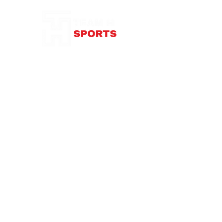
brodé sur la poitrine.
USP
Jersey stretch.Coton bio.Col
rond.Manches courtes.Logo brodé sur
la poitrine.
87 rue de Larçay
37550 SAINT-AVERTIN
contact@teamhsports.fr
Téléphone: 07.89.68.55.94
Mardi: 9h30-13h / 14h-18h
Mercredi : 9h30-18h
Jeudi: 9h30-13h / 14h-18h
Vendredi: 9
h30-13h
/ 14h-18h
Samedi:
10h-16h
Abonnez-vous à notre newsletter