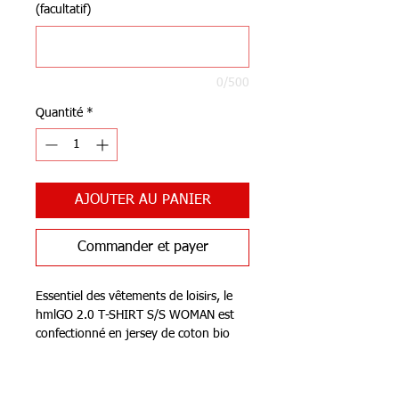
(facultatif)
0/500
Quantité
*
AJOUTER AU PANIER
Commander et payer
Essentiel des vêtements de loisirs, le
hmlGO 2.0 T-SHIRT S/S WOMAN est
confectionné en jersey de coton bio
stretch qui offre une grande souplesse.
Ce modèle classique présente un col
Notre Boutique
rond, des manches courtes et un logo