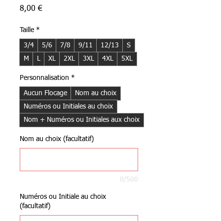
Prix
8,00 €
Taille
*
3/4
5/6
7/8
9/11
12/13
S
M
L
XL
2XL
3XL
4XL
5XL
Personnalisation
*
Aucun Flocage
Nom au choix
Numéros ou Initiales au choix
Nom + Numéros ou Initiales aux choix
Nom au choix (facultatif)
0/500
Numéros ou Initiale au choix
(facultatif)