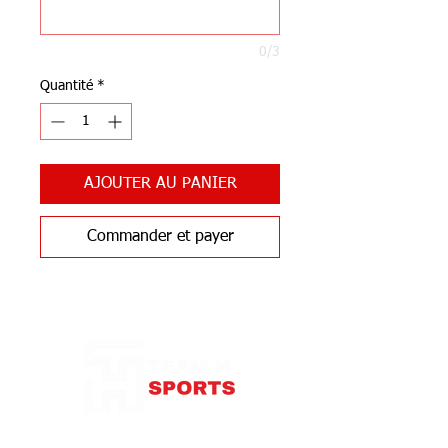
0/3
Quantité
*
AJOUTER AU PANIER
Commander et payer
Notre Boutique
87 rue de Larçay