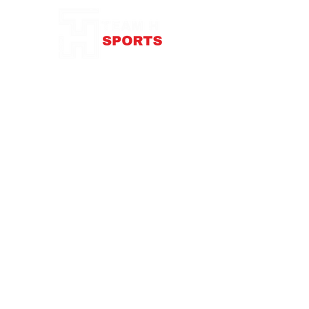
87 rue de Larçay
37550 SAINT-AVERTIN
contact@teamhsports.fr
Téléphone: 07.89.68.55.94
Mardi: 9h30-13h / 14h-18h
Mercredi : 9h30-18h
Jeudi: 9h30-13h / 14h-18h
Vendredi: 9
h30-13h
/ 14h-18h
Samedi:
10h-16h
Abonnez-vous à notre newsletter