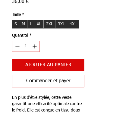
Prix
36,00 €
Taille
*
S
M
L
XL
2XL
3XL
4XL
Quantité
*
AJOUTER AU PANIER
Commander et payer
En plus d'être stylée, cette veste
garantit une efficacité optimale contre
le froid. Elle est conçue en tissu doux
afin d'apporter un confort absolu.
Notre Boutique
Logo club au dos de la veste