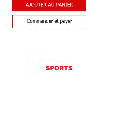
AJOUTER AU PANIER
Commander et payer
Notre Boutique
87 rue de Larçay
37550 SAINT-AVERTIN
contact@teamhsports.fr
Téléphone: 07.89.68.55.94
Mardi: 9h30-13h / 14h-18h
Mercredi : 9h30-18h
Jeudi: 9h30-13h / 14h-18h