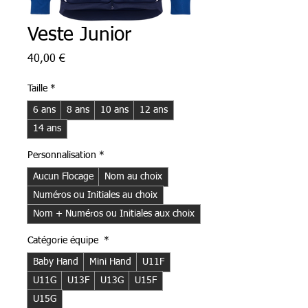
Veste Junior
Prix
40,00 €
Taille
*
6 ans
8 ans
10 ans
12 ans
14 ans
Personnalisation
*
Aucun Flocage
Nom au choix
Numéros ou Initiales au choix
Nom + Numéros ou Initiales aux choix
Catégorie équipe
*
Baby Hand
Mini Hand
U11F
U11G
U13F
U13G
U15F
U15G