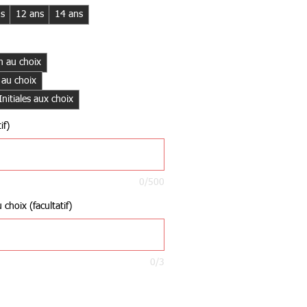
ns
12 ans
14 ans
 au choix
 au choix
itiales aux choix
if)
0/500
choix (facultatif)
0/3