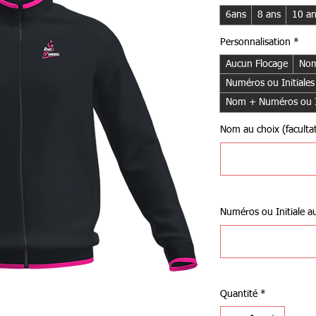
6ans
8 ans
10 a
Personnalisation
*
Aucun Flocage
Nom
Numéros ou Initiales
Nom + Numéros ou In
Nom au choix (facultat
Numéros ou Initiale au 
Quantité
*