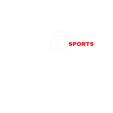
Notre Boutique
375
con
Télép
Mardi
Me
Jeudi
Vendre