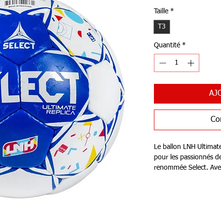
Taille
*
T3
Quantité
*
AJ
Co
Le ballon LNH Ultimate
pour les passionnés d
renommée Select. Avec
professionnels, ce bal
exceptionnelle tant p
plus expérimentés.
Fabriqué avec des maté
assure un excellent co