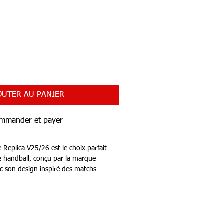
OUTER AU PANIER
mmander et payer
 Replica V25/26 est le choix parfait
e handball, conçu par la marque
 son design inspiré des matchs
lon offre une expérience de jeu
our les joueurs amateurs que pour les
riaux de haute qualité, le ballon
ntrôle et une excellente prise en main