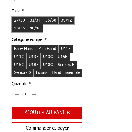
Taille
*
27/30
31/34
35/38
39/42
43/45
46/48
Catégorie équipe
*
Baby Hand
Mini Hand
U11F
U11G
U13F
U13G
U15F
U15G
U18F
U18G
Séniors F
Séniors G
Loisirs
Hand Ensemble
Quantité
*
AJOUTER AU PANIER
Commander et payer