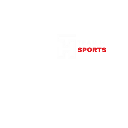
Notre Boutique
375
con
Télép
Mardi
Me
Jeudi
Vendre