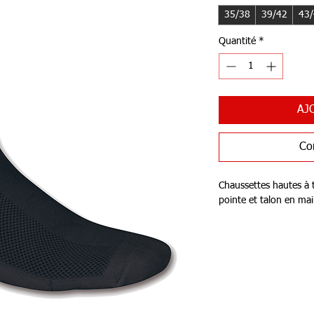
35/38
39/42
43
Quantité
*
AJ
Co
Chaussettes hautes à t
pointe et talon en mai
Caractéristiques
Tissu élastique et 
Poignets cannelés
Arrive jusqu'aux mo
75% Coton, 20% P