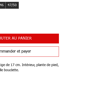
/46
47/50
OUTER AU PANIER
mmander et payer
ige de 17 cm. Intérieur, plante de pied,
lle bouclette.
respirant
llets
olyester, 5% Spandex