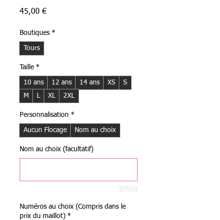
Prix
45,00 €
Boutiques
*
Tours
Taille
*
10 ans
12 ans
14 ans
XS
S
M
L
XL
2XL
Personnalisation
*
Aucun Flocage
Nom au choix
Nom au choix (facultatif)
0/500
Numéros au choix (Compris dans le
prix du maillot)
*