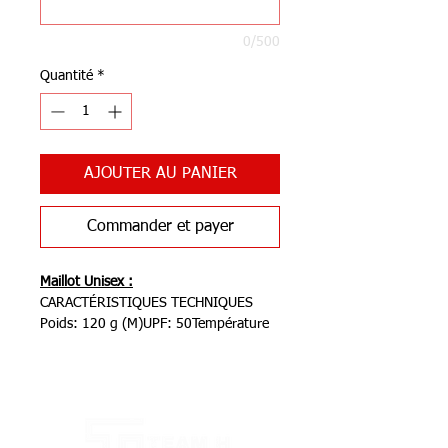
0/500
Quantité
*
AJOUTER AU PANIER
Commander et payer
Maillot Unisex :
CARACTÉRISTIQUES TECHNIQUES
Poids: 120 g (M)UPF: 50Température
d'utilisation: 22- 35 ºC
Coupe: PERFECT FIT
Notre Boutique
Description:La dernière évolution de
notre modèle le plus vendu intègre des
améliorations majeures en matière de