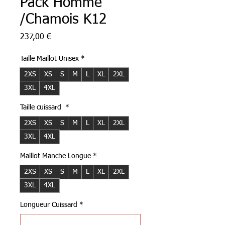
Pack Homme
/Chamois K12
Prix
237,00 €
Taille Maillot Unisex
*
2XS
XS
S
M
L
XL
2XL
3XL
4XL
Taille cuissard
*
2XS
XS
S
M
L
XL
2XL
3XL
4XL
Maillot Manche Longue
*
2XS
XS
S
M
L
XL
2XL
3XL
4XL
Longueur Cuissard
*