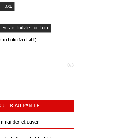
3XL
éros ou Initiales au choix
x choix (facultatif)
0/3
OUTER AU PANIER
mmander et payer