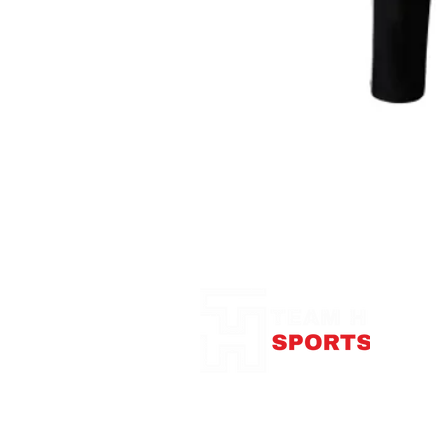
Notre Boutique
375
con
Télép