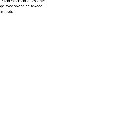
r l'entraînement et les loisirs.
ppé avec cordon de serrage
le stretch
ppées
olyester
Services
nalisation/Atelier
adeau Team H Sports
aison & Retour
ONS CONNECTÉ