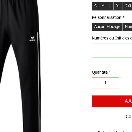
S
M
L
XL
2XL
Personnalisation
*
Aucun Flocage
Num
Numéros ou Initiales au
Quantité
*
AJ
Co