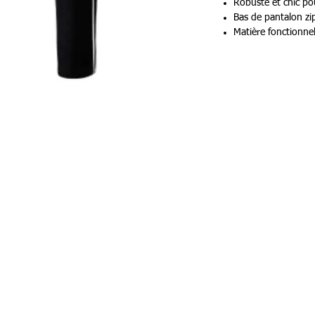
Robuste et chic pou
Bas de pantalon zi
Matière fonctionnel
Poches latérales zi
COMPOSITION
Composition: 100% p
Person
87 rue de Larçay
Carte c
50 SAINT-AVERTIN
Livr
tact@teamhsports.fr
hone: 07.89.68.55.94
REST