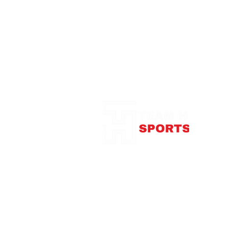
Notre Boutique
375
con
Télép
Mardi
Me