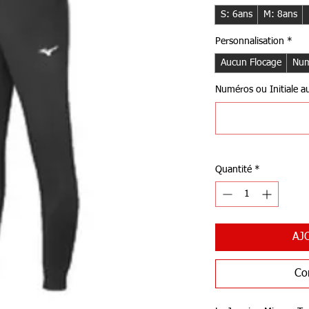
S: 6ans
M: 8ans
Personnalisation
*
Aucun Flocage
Num
Numéros ou Initiale au 
Quantité
*
AJ
Co