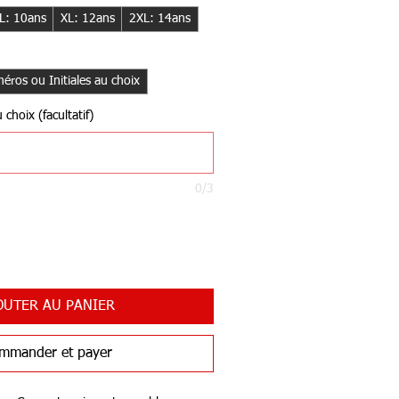
L: 10ans
XL: 12ans
2XL: 14ans
éros ou Initiales au choix
choix (facultatif)
0/3
OUTER AU PANIER
mmander et payer