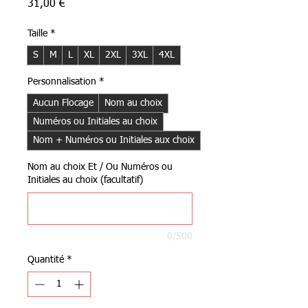
Prix
31,00 €
Taille
*
S
M
L
XL
2XL
3XL
4XL
Personnalisation
*
Aucun Flocage
Nom au choix
Numéros ou Initiales au choix
Nom + Numéros ou Initiales aux choix
Nom au choix Et / Ou Numéros ou
Initiales au choix (facultatif)
0/500
Quantité
*