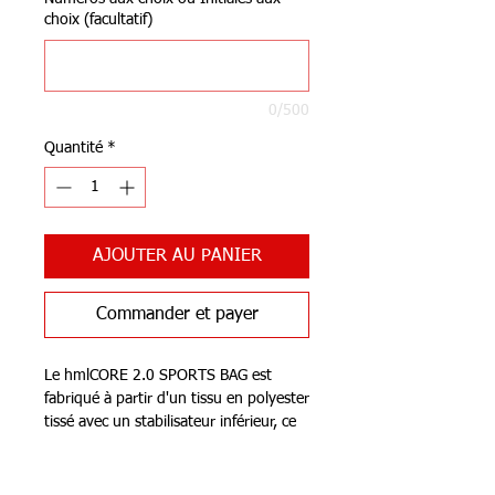
choix (facultatif)
0/500
Quantité
*
AJOUTER AU PANIER
Commander et payer
Le hmlCORE 2.0 SPORTS BAG est
fabriqué à partir d'un tissu en polyester
tissé avec un stabilisateur inférieur, ce
qui le rend durable et pratique. La
bandoulière réglable de ce sac de sport
hummel offre un confort