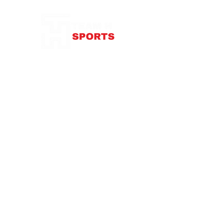
Notre Boutique
personnalisable, tandis que le logo
proéminent attire le regard.
USP
Tissu en polyester tissé.Bandoulière
réglable.Stabilisateur inférieur.Imprimé
du logo.
87 rue de Larçay
37550 SAINT-AVERTIN
contact@teamhsports.fr
Téléphone: 07.89.68.55.94
Mardi: 9h30-13h / 14h-18h
Mercredi : 9h30-18h
Jeudi: 9h30-13h / 14h-18h
Vendredi: 9
h30-13h
/ 14h-18h
Samedi:
10h-16h
Abonnez-vous à notre newsletter