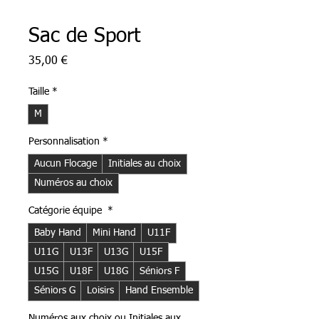
Sac de Sport
Prix
35,00 €
Taille
*
M
Personnalisation
*
Aucun Flocage
Initiales au choix
Numéros au choix
Catégorie équipe
*
Baby Hand
Mini Hand
U11F
U11G
U13F
U13G
U15F
U15G
U18F
U18G
Séniors F
Séniors G
Loisirs
Hand Ensemble
Numéros aux choix ou Initiales aux