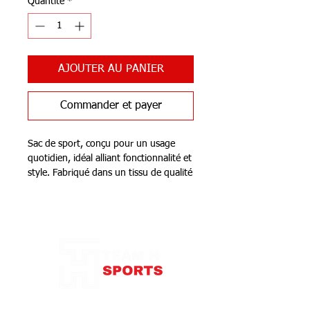
Quantité
*
AJOUTER AU PANIER
Commander et payer
Sac de sport, conçu pour un usage
quotidien, idéal alliant fonctionnalité et
style. Fabriqué dans un tissu de qualité
excellente garantissant durabilité et
résistance, parfait pour garder tout
Notre Boutique
votre équipement organisé. Le
compartiment principal est spacieux et
dispose d'une fermeture éclair avec
tirette ergonomique, assurant une
fermeture sécurisée et un accès facile à
vos objets personnels. Les poignées
permettent de le porter
87 rue de Larçay