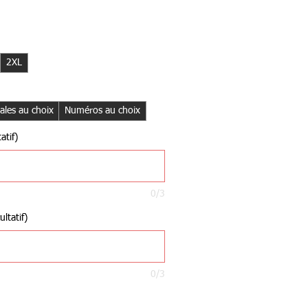
2XL
iales au choix
Numéros au choix
atif)
0/3
ltatif)
0/3