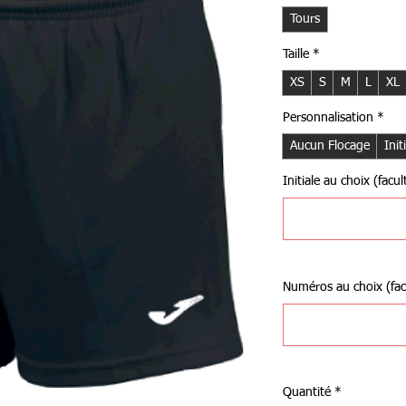
Tours
Taille
*
XS
S
M
L
XL
Personnalisation
*
Aucun Flocage
Init
Initiale au choix (facult
Numéros au choix (facu
Quantité
*