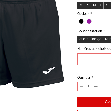
XS
S
M
L
XL
Couleur
*
Personnalisation
*
Aucun Flocage
Num
Numéros aux choix ou I
Quantité
*
AJ