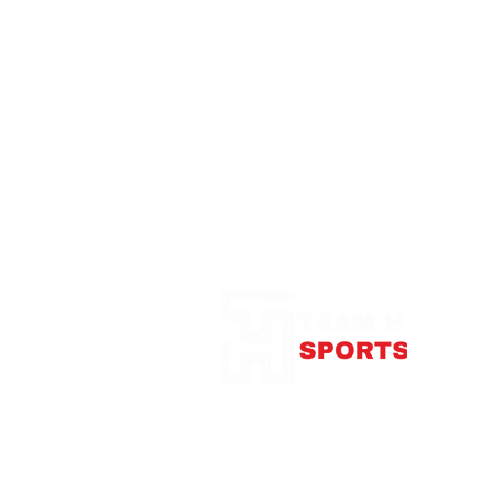
Notre Boutique
375
con
Télép