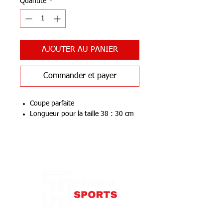
Quantité
*
AJOUTER AU PANIER
Commander et payer
Coupe parfaite
Longueur pour la taille 38 : 30 cm
COMPOSITION
Notre Boutique
Composition: 92% polyester, 8%
élasthanne
87 rue de Larçay