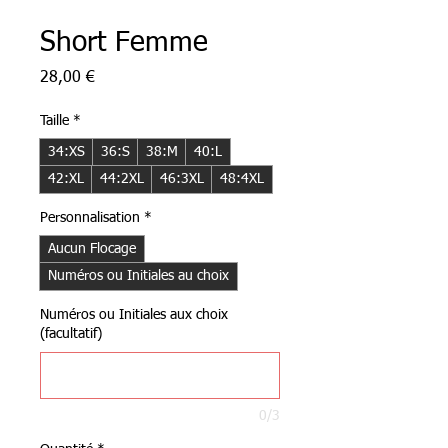
Short Femme
Prix
28,00 €
Taille
*
34:XS
36:S
38:M
40:L
42:XL
44:2XL
46:3XL
48:4XL
Personnalisation
*
Aucun Flocage
Numéros ou Initiales au choix
Numéros ou Initiales aux choix
(facultatif)
0/3