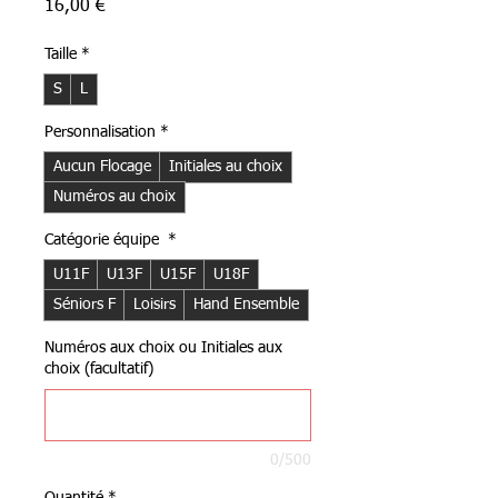
Prix
16,00 €
Taille
*
S
L
Personnalisation
*
Aucun Flocage
Initiales au choix
Numéros au choix
Catégorie équipe
*
U11F
U13F
U15F
U18F
Séniors F
Loisirs
Hand Ensemble
Numéros aux choix ou Initiales aux
choix (facultatif)
0/500