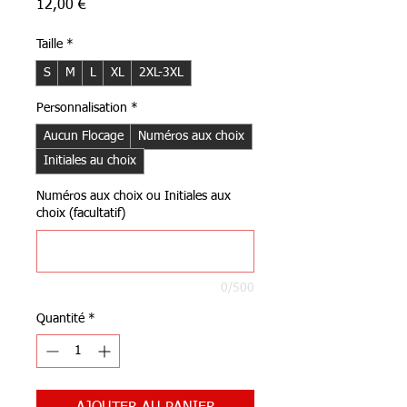
Prix
12,00 €
Taille
*
S
M
L
XL
2XL-3XL
Personnalisation
*
Aucun Flocage
Numéros aux choix
Initiales au choix
Numéros aux choix ou Initiales aux
choix (facultatif)
0/500
Quantité
*