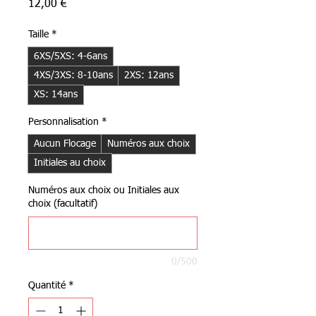
Prix
12,00 €
Taille
*
6XS/5XS: 4-6ans
4XS/3XS: 8-10ans
2XS: 12ans
XS: 14ans
Personnalisation
*
Aucun Flocage
Numéros aux choix
Initiales au choix
Numéros aux choix ou Initiales aux
choix (facultatif)
0/500
Quantité
*