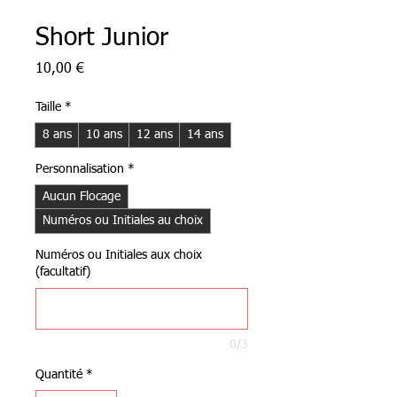
Short Junior
Prix
10,00 €
Taille
*
8 ans
10 ans
12 ans
14 ans
Personnalisation
*
Aucun Flocage
Numéros ou Initiales au choix
Numéros ou Initiales aux choix
(facultatif)
0/3
Quantité
*