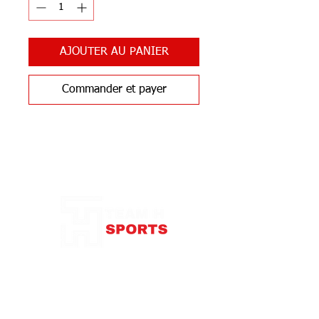
AJOUTER AU PANIER
Commander et payer
Notre Boutique
87 rue de Larçay
37550 SAINT-AVERTIN
contact@teamhsports.fr
Téléphone: 07.89.68.55.94